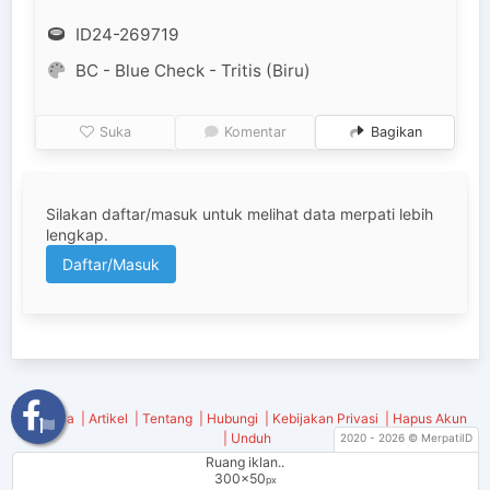
ID24-269719
BC - Blue Check - Tritis (Biru)
Suka
Komentar
Bagikan
Silakan daftar/masuk untuk melihat data merpati lebih
lengkap.
Daftar/Masuk
Beranda
Artikel
Tentang
Hubungi
Kebijakan Privasi
Hapus Akun
Unduh
2020 - 2026 © MerpatiID
2020 - 2026 © MerpatiID.
Ruang iklan..
300x50
Templat oleh
Bulma Templates
.
px