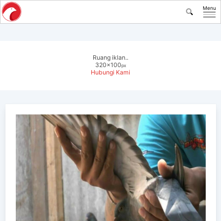
Menu
Ruang iklan..
320x100
px
Hubungi Kami