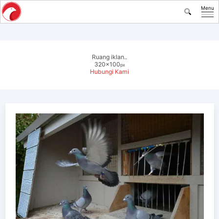
Menu
Ruang iklan..
320x100
px
Hubungi Kami